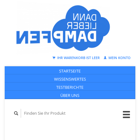
IHR WARENKORB IST LEER
MEIN KONTO
STARTSEITE
WISSENSWERTES
TESTBERICHTE
ÜBER UNS