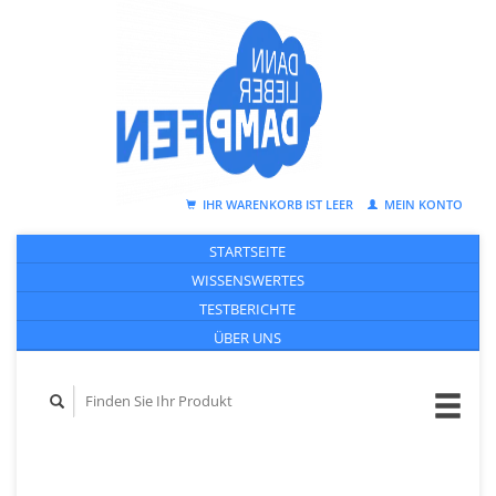
IHR WARENKORB IST LEER
MEIN KONTO
STARTSEITE
WISSENSWERTES
TESTBERICHTE
ÜBER UNS