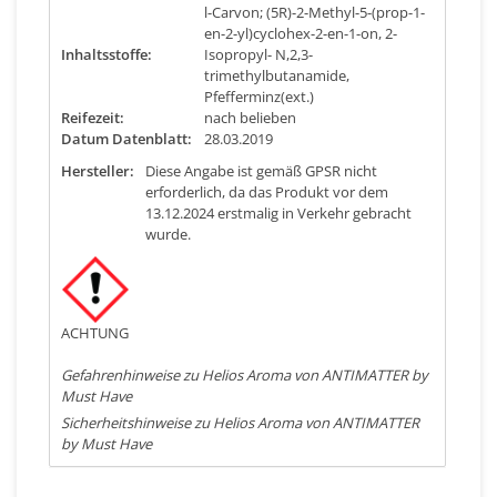
l-Carvon; (5R)-2-Methyl-5-(prop-1-
en-2-yl)cyclohex-2-en-1-on, 2-
Inhaltsstoffe:
Isopropyl- N,2,3-
trimethylbutanamide,
Pfefferminz(ext.)
Reifezeit:
nach belieben
Datum Datenblatt:
28.03.2019
Hersteller:
Diese Angabe ist gemäß GPSR nicht
erforderlich, da das Produkt vor dem
13.12.2024 erstmalig in Verkehr gebracht
wurde.
ACHTUNG
Gefahrenhinweise zu Helios Aroma von ANTIMATTER by
Must Have
Sicherheitshinweise zu Helios Aroma von ANTIMATTER
by Must Have