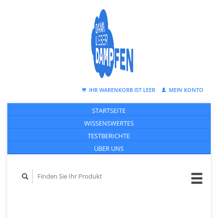
IHR WARENKORB IST LEER
MEIN KONTO
STARTSEITE
WISSENSWERTES
TESTBERICHTE
ÜBER UNS