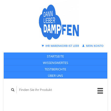
IHR WARENKORB IST LEER
MEIN KONTO
STARTSEITE
WISSENSWERTES
TESTBERICHTE
ÜBER UNS