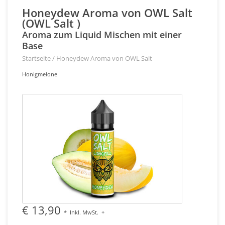
Honeydew Aroma von OWL Salt
(OWL Salt )
Aroma zum Liquid Mischen mit einer
Base
Startseite
/
Honeydew Aroma von OWL Salt
Honigmelone
€ 13,90
*
Inkl. MwSt.
+