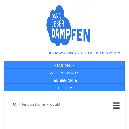
IHR WARENKORB IST LEER
MEIN KONTO
STARTSEITE
WISSENSWERTES
TESTBERICHTE
ÜBER UNS