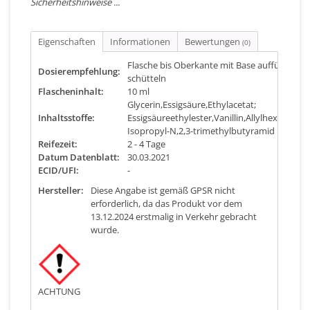
Sicherheitshinweise ...
Eigenschaften
Informationen
Bewertungen
(0)
Flasche bis Oberkante mit Base auffüllen und
Dosierempfehlung:
schütteln
Flascheninhalt:
10 ml
Glycerin,Essigsäure,Ethylacetat;
Inhaltsstoffe:
Essigsäureethylester,Vanillin,Allylhexanoat,A
Isopropyl-N,2,3-trimethylbutyramid
Reifezeit:
2 - 4 Tage
Datum Datenblatt:
30.03.2021
ECID/UFI:
-
Hersteller:
Diese Angabe ist gemäß GPSR nicht
erforderlich, da das Produkt vor dem
13.12.2024 erstmalig in Verkehr gebracht
wurde.
ACHTUNG