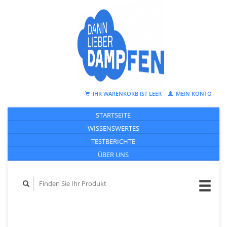
IHR WARENKORB IST LEER
MEIN KONTO
STARTSEITE
WISSENSWERTES
TESTBERICHTE
ÜBER UNS