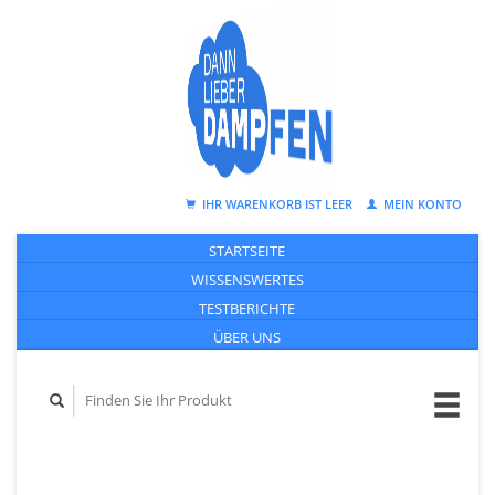
IHR WARENKORB IST LEER
MEIN KONTO
STARTSEITE
WISSENSWERTES
TESTBERICHTE
ÜBER UNS