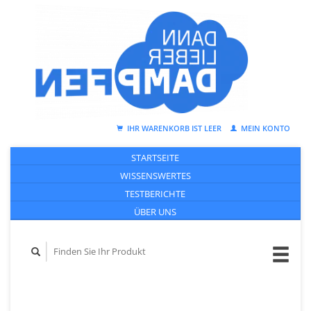
IHR WARENKORB IST LEER
MEIN KONTO
STARTSEITE
WISSENSWERTES
TESTBERICHTE
ÜBER UNS