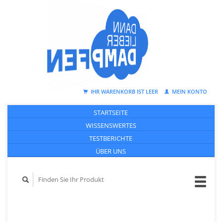
IHR WARENKORB IST LEER
MEIN KONTO
STARTSEITE
WISSENSWERTES
TESTBERICHTE
ÜBER UNS