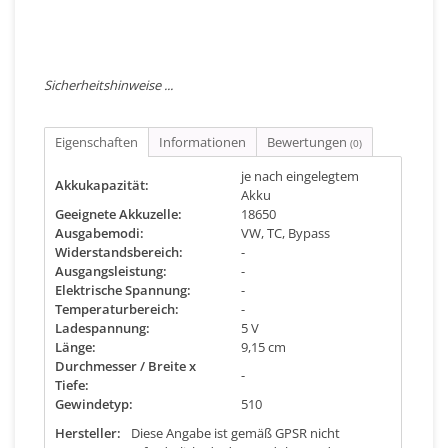
Sicherheitshinweise ...
Eigenschaften
Informationen
Bewertungen
(0)
je nach eingelegtem
Akkukapazität:
Akku
Geeignete Akkuzelle:
18650
Ausgabemodi:
VW, TC, Bypass
Widerstandsbereich:
-
Ausgangsleistung:
-
Elektrische Spannung:
-
Temperaturbereich:
-
Ladespannung:
5 V
Länge:
9,15 cm
Durchmesser / Breite x
-
Tiefe:
Gewindetyp:
510
Hersteller:
Diese Angabe ist gemäß GPSR nicht