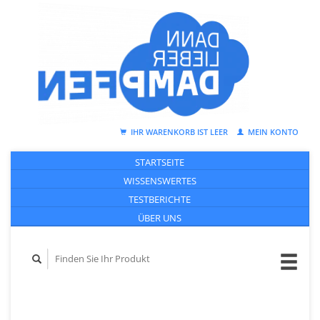
IHR WARENKORB IST LEER
MEIN KONTO
STARTSEITE
WISSENSWERTES
TESTBERICHTE
ÜBER UNS