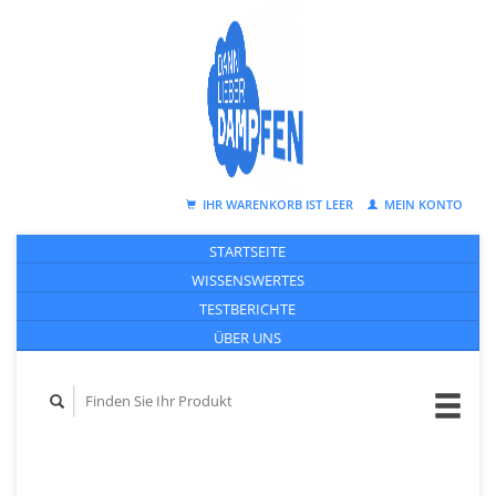
IHR WARENKORB IST LEER
MEIN KONTO
STARTSEITE
WISSENSWERTES
TESTBERICHTE
ÜBER UNS