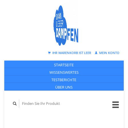
IHR WARENKORB IST LEER
MEIN KONTO
STARTSEITE
WISSENSWERTES
TESTBERICHTE
ÜBER UNS