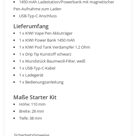
1450 mAh Ladestation/Powerbank mit magnetischer
Pen-Aufnahme zum Laden
USB-Typ-C Anschluss
Lieferumfang
1 x KIWI Vape Pen Akkuträger
1 x KIWI Power Bank 1450 mAh
1 x KIWI Pod Tank Verdampfer 1.2 Ohm
1 x Drip Tip Kunstoff schwarz
1 x Mundstück Baumwoll-Filter, weiß
1 x USB-Typ-C-Kabel
1 x Ladegerät
1 x Bedienungsanleitung
Maße Starter Kit
Höhe: 110 mm
Breite: 28 mm
Tiefe: 38 mm
Sicherheitshinweise ...