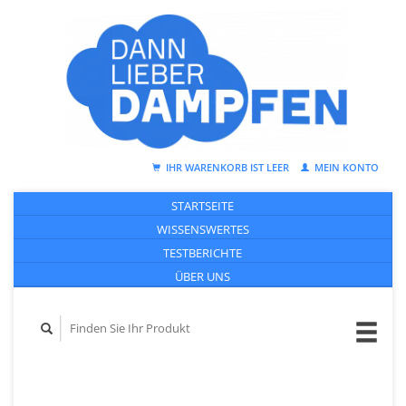
IHR WARENKORB IST LEER
MEIN KONTO
STARTSEITE
WISSENSWERTES
TESTBERICHTE
ÜBER UNS