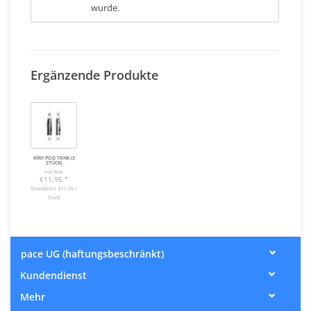
wurde.
Ergänzende Produkte
KIWI POD TANK (3
STÜCK)
von Kiwi
€11,95
*
Grundpreis: €11,95 /
Stück
pace UG (haftungsbeschränkt)
Kundendienst
Mehr