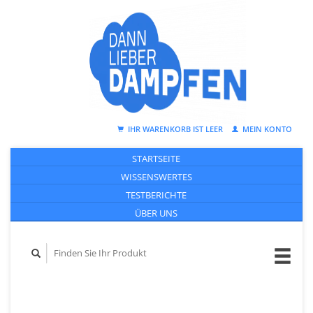
IHR WARENKORB IST LEER
MEIN KONTO
STARTSEITE
WISSENSWERTES
TESTBERICHTE
ÜBER UNS