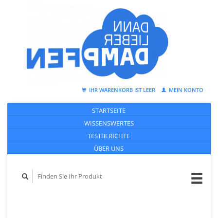
IHR WARENKORB IST LEER
MEIN KONTO
STARTSEITE
WISSENSWERTES
TESTBERICHTE
ÜBER UNS