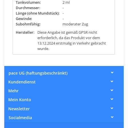
Tankvolumen:
2 ml
Durchmesser:
-
Länge (ohne Mundstück):
-
Gewinde:
-
Subohmfähig:
moderater Zug
Hersteller:
Diese Angabe ist gemäß GPSR nicht
erforderlich, da das Produkt vor dem
13.12.2024 erstmalig in Verkehr gebracht
wurde.
pace UG (haftungsbeschränkt)
Kundendienst
Mehr
Mein Konto
Newsletter
Socialmedia