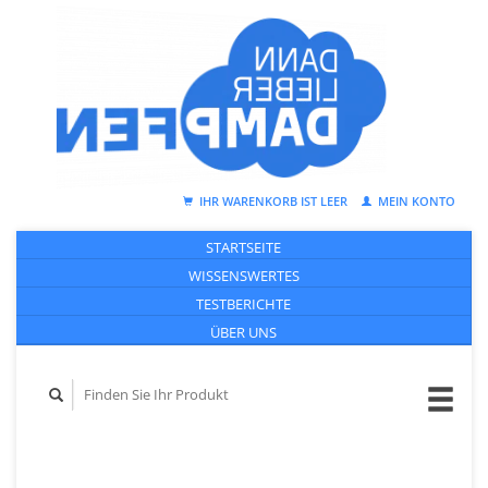
IHR WARENKORB IST LEER
MEIN KONTO
STARTSEITE
WISSENSWERTES
TESTBERICHTE
ÜBER UNS