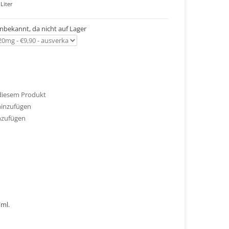
Liter
 unbekannt, da nicht auf Lager
 diesem Produkt
hinzufügen
nzufügen
/ml.