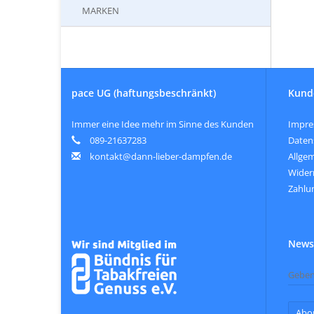
MARKEN
pace UG (haftungsbeschränkt)
Kund
Immer eine Idee mehr im Sinne des Kunden
Impr
089-21637283
Daten
kontakt@dann-lieber-dampfen.de
Allge
Wider
Zahlu
Newsl
Abo