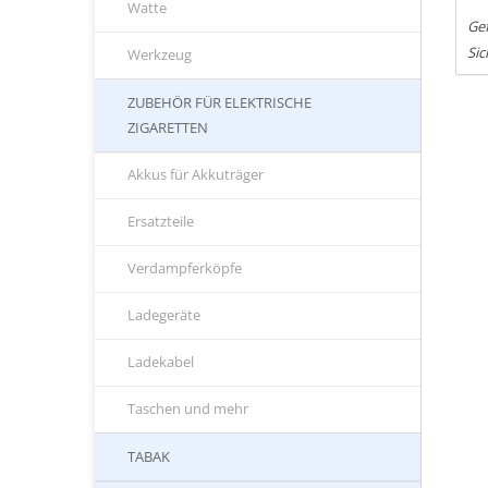
Watte
Gef
Sic
Werkzeug
ZUBEHÖR FÜR ELEKTRISCHE
ZIGARETTEN
Akkus für Akkuträger
Ersatzteile
Verdampferköpfe
Ladegeräte
Ladekabel
Taschen und mehr
TABAK