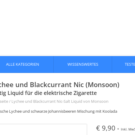
ALLE KATEGORIEN
WISSENSWERTES
TEST
chee und Blackcurrant Nic (Monsoon)
tig Liquid für die elektrische Zigarette
seite
/
Lychee und Blackcurrant Nic-Salt Liquid von Monsoon
ische Lychee und schwarze Johannisbeeren Mischung mit Koolada
€ 9,90
*
Inkl. MwS