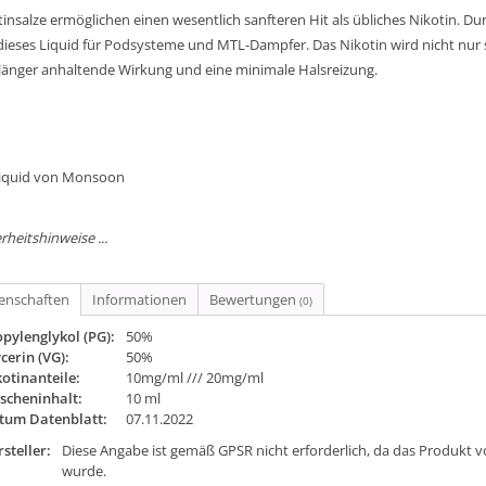
tinsalze ermöglichen einen wesentlich sanfteren Hit als übliches Nikotin. D
 dieses Liquid für Podsysteme und MTL-Dampfer. Das Nikotin wird nicht nu
 länger anhaltende Wirkung und eine minimale Halsreizung.
Liquid von Monsoon
rheitshinweise ...
genschaften
Informationen
Bewertungen
(0)
pylenglykol (PG):
50%
cerin (VG):
50%
otinanteile:
10mg/ml /// 20mg/ml
scheninhalt:
10 ml
tum Datenblatt:
07.11.2022
steller:
Diese Angabe ist gemäß GPSR nicht erforderlich, da das Produkt v
wurde.