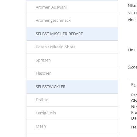
Niko
Aromen Auswahl
sich
eine
Aromengeschmack
SELBST-MISCHER-BEDARF
Basen / Nikotin-Shots
Ein 
Spritzen
Siche
Flaschen
Ei
SELBSTWICKLER
Pro
Drähte
Gly
Nik
Fla
Fertig-Coils
Da
Mesh
Her