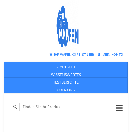
IHR WARENKORB IST LEER
MEIN KONTO
STARTSEITE
WISSENSWERTES
TESTBERICHTE
ÜBER UNS