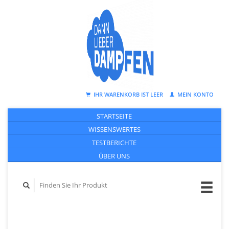
IHR WARENKORB IST LEER
MEIN KONTO
STARTSEITE
WISSENSWERTES
TESTBERICHTE
ÜBER UNS