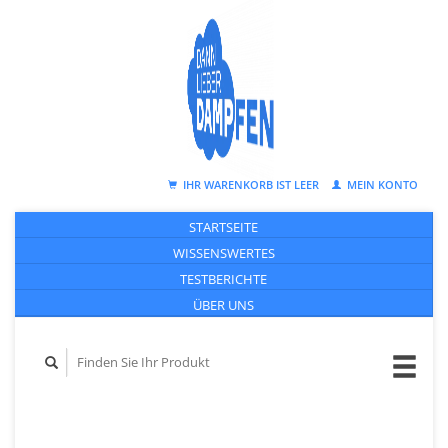
IHR WARENKORB IST LEER
MEIN KONTO
STARTSEITE
WISSENSWERTES
TESTBERICHTE
ÜBER UNS