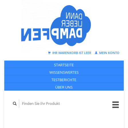
IHR WARENKORB IST LEER
MEIN KONTO
STARTSEITE
WISSENSWERTES
TESTBERICHTE
ÜBER UNS