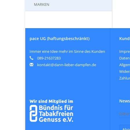
MARKEN
pace UG (haftungsbeschränkt)
Kund
Immer eine Idee mehr im Sinne des Kunden
Impr
089-21637283
Daten
kontakt@dann-lieber-dampfen.de
Allge
Wider
Zahlu
Newsl
Abo