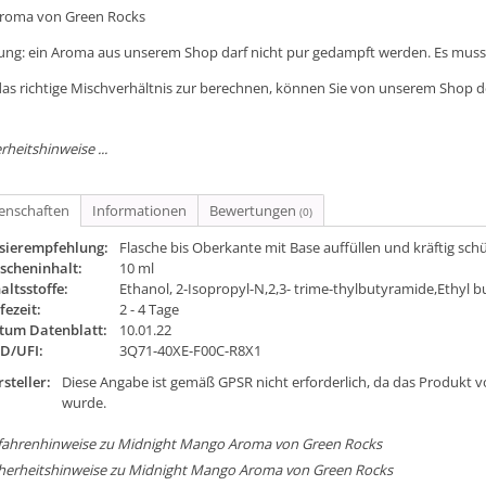
Aroma von Green Rocks
ung: ein Aroma aus unserem Shop darf nicht pur gedampft werden. Es muss 
as richtige Mischverhältnis zur berechnen, können Sie von unserem Shop 
rheitshinweise ...
genschaften
Informationen
Bewertungen
(0)
sierempfehlung:
Flasche bis Oberkante mit Base auffüllen und kräftig sch
scheninhalt:
10 ml
altsstoffe:
Ethanol, 2-Isopropyl-N,2,3- trime-thylbutyramide,Ethyl b
fezeit:
2 - 4 Tage
tum Datenblatt:
10.01.22
ID/UFI:
3Q71-40XE-F00C-R8X1
steller:
Diese Angabe ist gemäß GPSR nicht erforderlich, da das Produkt v
wurde.
fahrenhinweise zu Midnight Mango Aroma von Green Rocks
cherheitshinweise zu Midnight Mango Aroma von Green Rocks