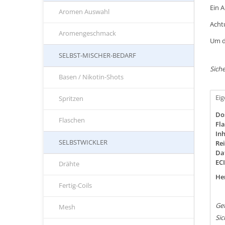
Ein 
Aromen Auswahl
Acht
Aromengeschmack
Um d
SELBST-MISCHER-BEDARF
Siche
Basen / Nikotin-Shots
Ei
Spritzen
Do
Flaschen
Fla
Inh
SELBSTWICKLER
Rei
Da
EC
Drähte
Her
Fertig-Coils
Ge
Mesh
Si