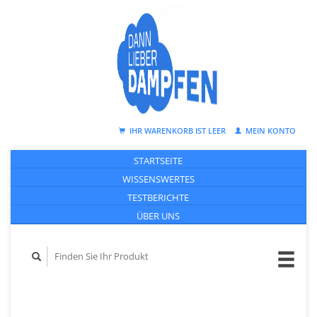
IHR WARENKORB IST LEER
MEIN KONTO
STARTSEITE
WISSENSWERTES
TESTBERICHTE
ÜBER UNS