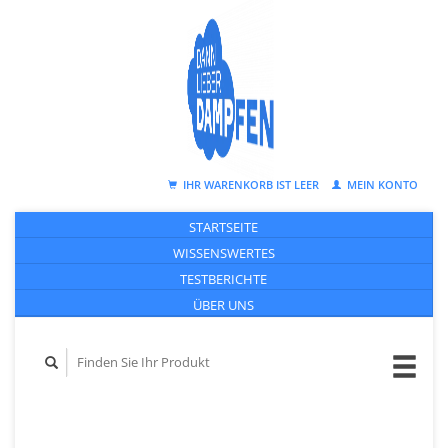
IHR WARENKORB IST LEER
MEIN KONTO
STARTSEITE
WISSENSWERTES
TESTBERICHTE
ÜBER UNS