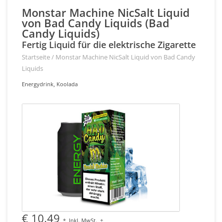
Monstar Machine NicSalt Liquid
von Bad Candy Liquids (Bad
Candy Liquids)
Fertig Liquid für die elektrische Zigarette
Startseite
/
Monstar Machine NicSalt Liquid von Bad Candy
Liquids
Energydrink, Koolada
€ 10,49
*
Inkl. MwSt.
+