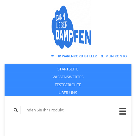
IHR WARENKORB IST LEER
MEIN KONTO
STARTSEITE
WISSENSWERTES
TESTBERICHTE
ÜBER UNS