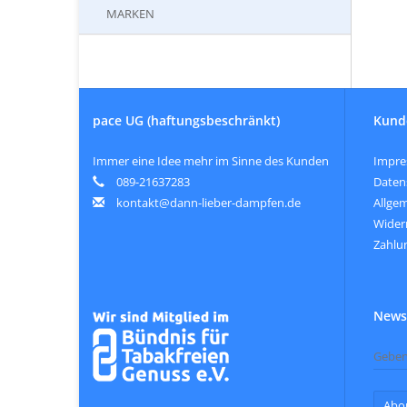
MARKEN
pace UG (haftungsbeschränkt)
Kund
Immer eine Idee mehr im Sinne des Kunden
Impr
089-21637283
Daten
kontakt@dann-lieber-dampfen.de
Allge
Wider
Zahlu
Newsl
Abo