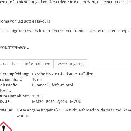
en dürfen nicht pur gedampft werden. Sie dienen dazu, mit einer Base zu e
Aroma von Big Bottle Flavours
as richtige Mischverhältnis zur berechnen, können Sie von unserem Shop 
rheitshinweise ...
genschaften
Informationen
Bewertungen
(0)
sierempfehlung:
Flasche bis zur Oberkante auffüllen.
scheninhalt:
10 ml
altsstoffe:
Furaneol, Pfefferminzöl
fezeit:
-
tum Datenblatt:
12.1.23
ID/UFI:
MM30 - E0S5 - Q00N - MCUU
steller:
Diese Angabe ist gemäß GPSR nicht erforderlich, da das Produkt v
wurde.