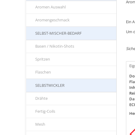
Arom
Aromen Auswahl
Aromengeschmack
Ein 
Um d
SELBST-MISCHER-BEDARF
Basen / Nikotin-Shots
Siche
Spritzen
Ei
Flaschen
Do
Fla
SELBSTWICKLER
Inh
Rei
Drähte
Da
EC
Fertig-Coils
Her
Mesh