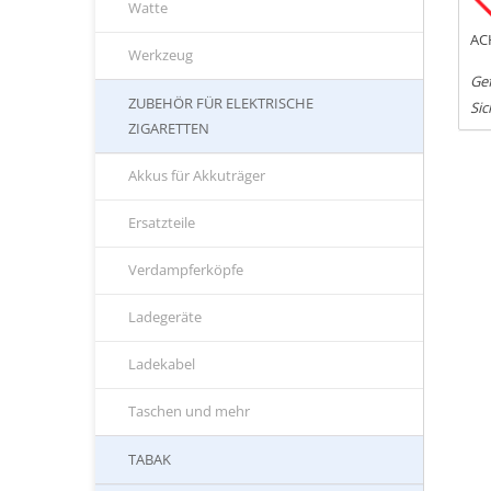
Watte
AC
Werkzeug
Gef
ZUBEHÖR FÜR ELEKTRISCHE
Sic
ZIGARETTEN
Akkus für Akkuträger
Ersatzteile
Verdampferköpfe
Ladegeräte
Ladekabel
Taschen und mehr
TABAK