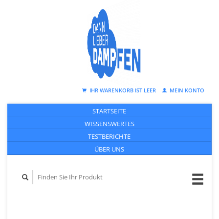
IHR WARENKORB IST LEER
MEIN KONTO
STARTSEITE
WISSENSWERTES
TESTBERICHTE
ÜBER UNS