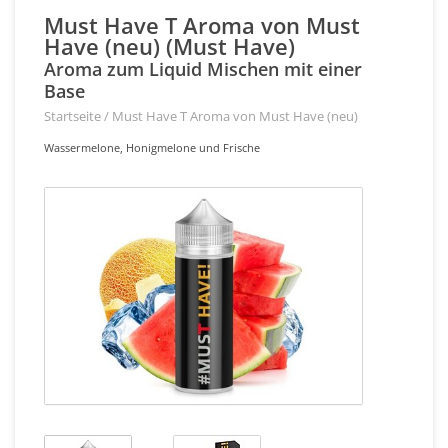
Must Have T Aroma von Must
Have (neu) (Must Have)
Aroma zum Liquid Mischen mit einer
Base
Startseite
/
Must Have T Aroma von Must Have (neu)
Wassermelone, Honigmelone und Frische