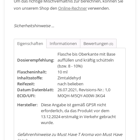
Um das richtige Mischverhältnis zur berechnen, können Sie
von unserem Shop den
Online-Rechner
verwenden.
Sicherheitshinweise ...
Eigenschaften
Informationen
Bewertungen
(0)
Flasche bis Oberkante mit Base
Dosierempfehlung:
auffüllen und kräftig schütteln
(bzw. 8 - 10%)
Flascheninhalt:
10 ml
Inhaltsstoffe:
Zimtaldehyd
Reifezeit:
nach belieben
Datum Datenblatt:
26.07.2021, Revisions-Nr.: 1,0
ECID/UFI:
M0QH-M5QY-A00W-3KG4
Hersteller:
Diese Angabe ist gemäß GPSR nicht
erforderlich, da das Produkt vor dem
13.12.2024 erstmalig in Verkehr gebracht
wurde.
Gefahrenhinweise zu Must Have T Aroma von Must Have