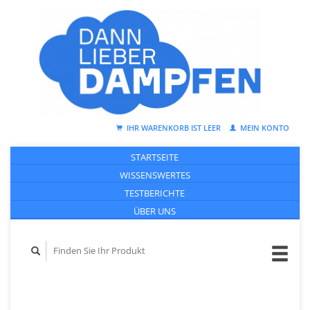
IHR WARENKORB IST LEER
MEIN KONTO
STARTSEITE
WISSENSWERTES
TESTBERICHTE
ÜBER UNS