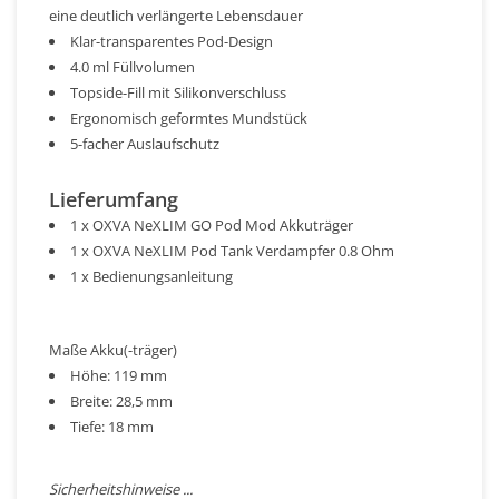
eine deutlich verlängerte Lebensdauer
Klar-transparentes Pod-Design
4.0 ml Füllvolumen
Topside-Fill mit Silikonverschluss
Ergonomisch geformtes Mundstück
5-facher Auslaufschutz
Lieferumfang
1 x OXVA NeXLIM GO Pod Mod Akkuträger
1 x OXVA NeXLIM Pod Tank Verdampfer 0.8 Ohm
1 x Bedienungsanleitung
Maße Akku(-träger)
Höhe: 119 mm
Breite: 28,5 mm
Tiefe: 18 mm
Sicherheitshinweise ...