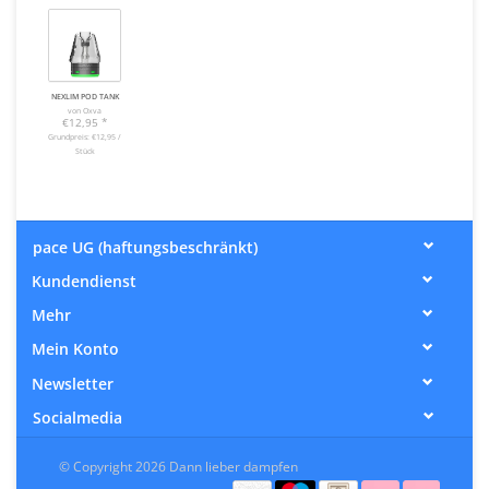
NEXLIM POD TANK
von Oxva
€12,95
*
Grundpreis: €12,95 /
Stück
pace UG (haftungsbeschränkt)
Kundendienst
Mehr
Mein Konto
Newsletter
Socialmedia
© Copyright 2026 Dann lieber dampfen