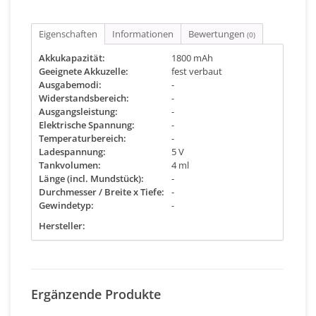
Eigenschaften
Informationen
Bewertungen
(0)
Akkukapazität:
1800 mAh
Geeignete Akkuzelle:
fest verbaut
Ausgabemodi:
-
Widerstandsbereich:
-
Ausgangsleistung:
-
Elektrische Spannung:
-
Temperaturbereich:
-
Ladespannung:
5 V
Tankvolumen:
4 ml
Länge (incl. Mundstück):
-
Durchmesser / Breite x Tiefe:
-
Gewindetyp:
-
Hersteller:
Ergänzende Produkte