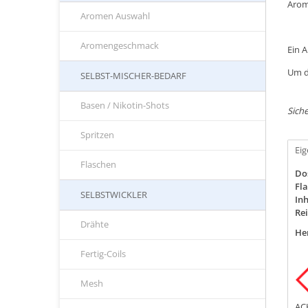
Arom
Aromen Auswahl
Aromengeschmack
Ein 
Um d
SELBST-MISCHER-BEDARF
Basen / Nikotin-Shots
Siche
Spritzen
Ei
Flaschen
Do
Fla
SELBSTWICKLER
Inh
Rei
Drähte
Her
Fertig-Coils
Mesh
AC