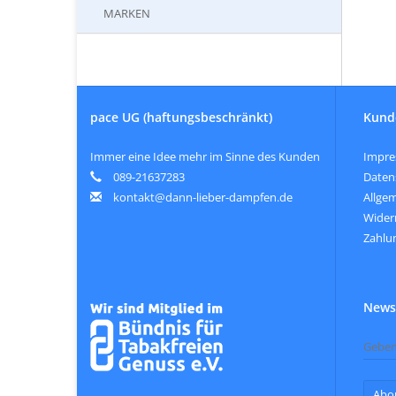
MARKEN
pace UG (haftungsbeschränkt)
Kund
Immer eine Idee mehr im Sinne des Kunden
Impr
089-21637283
Daten
kontakt@dann-lieber-dampfen.de
Allge
Wider
Zahlu
Newsl
Abo