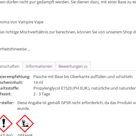
en dürfen nicht pur gedampft werden. Sie dienen dazu, mit einer Base zu e
Aroma von Vampire Vape
as richtige Mischverhältnis zur berechnen, können Sie von unserem Shop 
rheitshinweise ...
genschaften
Informationen
Bewertungen
(0)
sierempfehlung:
Flasche mit Base bis Oberkante auffüllen und schütteln
scheninhalt:
14 ml
altsstoffe:
Propylenglycol E1520 (PH.EUR.), natürliche und naturide
fezeit:
2 - 3 Tage
steller:
Diese Angabe ist gemäß GPSR nicht erforderlich, da das Produkt v
wurde.
HTUNG
GEFAHR