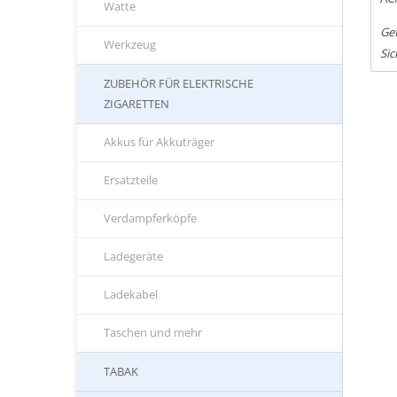
Watte
Ge
Werkzeug
Sic
ZUBEHÖR FÜR ELEKTRISCHE
ZIGARETTEN
Akkus für Akkuträger
Ersatzteile
Verdampferköpfe
Ladegeräte
Ladekabel
Taschen und mehr
TABAK