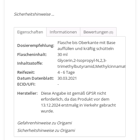
Sicherheitshinweise ...
Eigenschaften
Informationen
Bewertungen
(0)
Flasche bis Oberkante mit Base
Dosierempfehlung:
auffüllen und kräftig schütteln
Flascheninhalt:
30 ml
Glycerin,2-Isopropyl-N,2,3-
Inhaltsstoffe:
trimethylbutyramid,Methylcinnamat
Reifezeit:
4 - 6 Tage
Datum Datenblatt:
30.03.2021
ECID/UFI:
-
Hersteller:
Diese Angabe ist gemäß GPSR nicht
erforderlich, da das Produkt vor dem
13.12.2024 erstmalig in Verkehr gebracht
wurde.
Gefahrenhinweise zu Origami
Sicherheitshinweise zu Origami