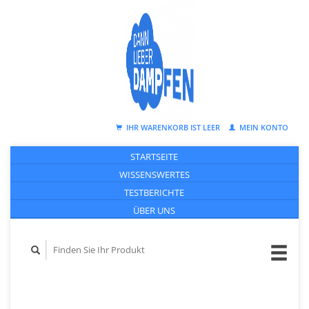
IHR WARENKORB IST LEER
MEIN KONTO
STARTSEITE
WISSENSWERTES
TESTBERICHTE
ÜBER UNS