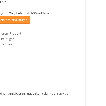
Liter
ig in 1 Tag, Lieferfrist: 1-3 Werktage
enkorb hinzufügen
 diesem Produkt
hinzufügen
nzufügen
und Johannisbeeren - gut gekühlt dank der Kapka's