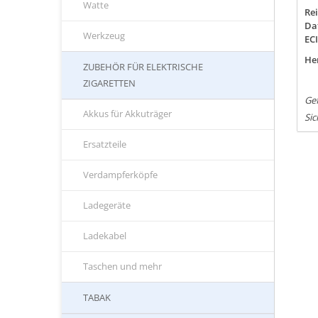
Watte
Rei
Da
Werkzeug
EC
Her
ZUBEHÖR FÜR ELEKTRISCHE
ZIGARETTEN
Ge
Akkus für Akkuträger
Sic
Ersatzteile
Verdampferköpfe
Ladegeräte
Ladekabel
Taschen und mehr
TABAK