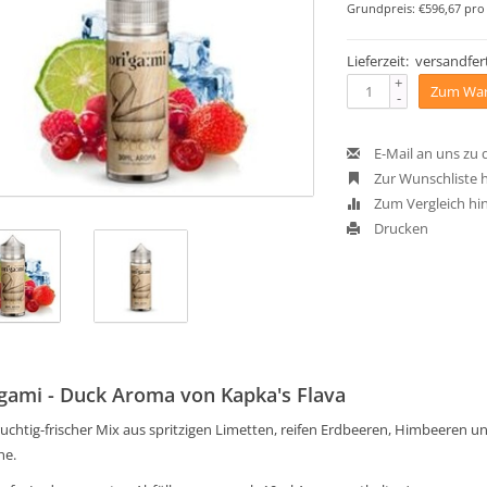
Grundpreis: €596,67 pro 
Lieferzeit: versandfert
+
Zum War
-
E-Mail an uns zu
Zur Wunschliste 
Zum Vergleich hi
Drucken
gami - Duck Aroma von Kapka's Flava
ruchtig-frischer Mix aus spritzigen Limetten, reifen Erdbeeren, Himbeeren 
he.