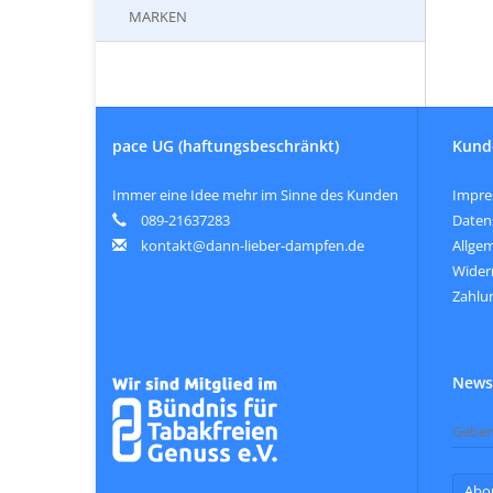
MARKEN
pace UG (haftungsbeschränkt)
Kund
Immer eine Idee mehr im Sinne des Kunden
Impr
089-21637283
Daten
kontakt@dann-lieber-dampfen.de
Allge
Wider
Zahlu
Newsl
Abo