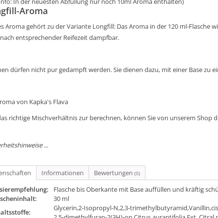
 Info: In der neuesten Abfüllung nur noch 10ml Aroma enthalten)
gfill-Aroma
s Aroma gehört zu der Variante Longfill: Das Aroma in der 120 ml-Flasche wird
 nach entsprechender Reifezeit dampfbar.
en dürfen nicht pur gedampft werden. Sie dienen dazu, mit einer Base zu e
Aroma von Kapka's Flava
as richtige Mischverhältnis zur berechnen, können Sie von unserem Shop 
rheitshinweise ...
genschaften
Informationen
Bewertungen
(0)
sierempfehlung:
Flasche bis Oberkante mit Base auffüllen und kräftig sch
scheninhalt:
30 ml
Glycerin,2-Isopropyl-N,2,3-trimethylbutyramid,Vanillin,c
altsstoffe:
2,5-dimethylfuran-2(3H)-on,Citrus aurantifolia Ext.,Citr