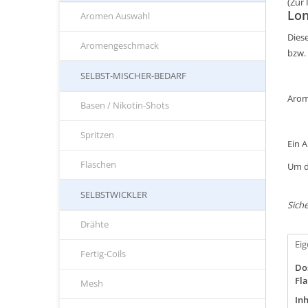
(Zur
Lon
Aromen Auswahl
Diese
Aromengeschmack
bzw.
SELBST-MISCHER-BEDARF
Arom
Basen / Nikotin-Shots
Spritzen
Ein 
Flaschen
Um d
SELBSTWICKLER
Siche
Drähte
Ei
Fertig-Coils
Do
Fla
Mesh
Inh