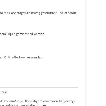
 mit Base aufgefüllt, kräftig geschüttelt und ist sofort
inem Liquid gemischt zu werden.
den
Online-Rechner
verwenden.
ütteln
is-Hex-3-en-1-ol,2-Ethyl-3-hydroxy-4-pyron,4-Hydroxy-
al,p-Mentha-1,4-dien,Methylcinnamat