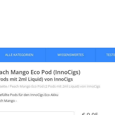
ALLE KATEGORIEN
WISSENSWERTES
TEST
ach Mango Eco Pod (InnoCigs)
Pods mit 2ml Liquid) von InnoCigs
seite
/
Peach Mango Eco Pod (2 Pods mit 2ml Liquid) von InnoCigs
efüllte Pods für den InnoCigs Eco Akku
ach Mango -
€ 9,95