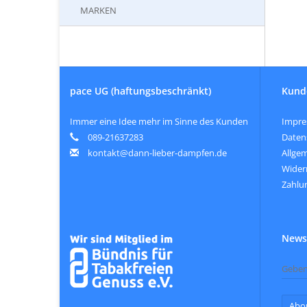
MARKEN
pace UG (haftungsbeschränkt)
Kund
Immer eine Idee mehr im Sinne des Kunden
Impr
089-21637283
Daten
kontakt@dann-lieber-dampfen.de
Allge
Wider
Zahlu
Newsl
Abo