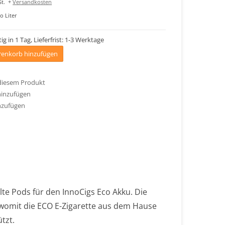
t.
+
Versandkosten
o Liter
ig in 1 Tag, Lieferfrist: 1-3 Werktage
enkorb hinzufügen
 diesem Produkt
hinzufügen
nzufügen
lte Pods für den InnoCigs Eco Akku. Die
womit die ECO E-Zigarette aus dem Hause
tzt.