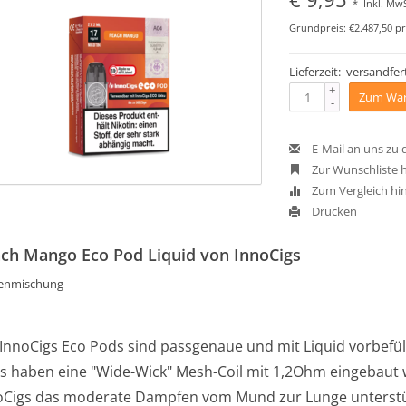
*
Inkl. MwS
Grundpreis: €2.487,50 pr
Lieferzeit: versandfert
+
Zum War
-
E-Mail an uns zu
Zur Wunschliste 
Zum Vergleich hi
Drucken
ch Mango Eco Pod Liquid von InnoCigs
enmischung
 InnoCigs Eco Pods sind passgenaue und mit Liquid vorbefül
s haben eine "Wide-Wick" Mesh-Coil mit 1,2Ohm eingebaut 
oCigs das moderate Dampfen vom Mund zur Lunge unterstü