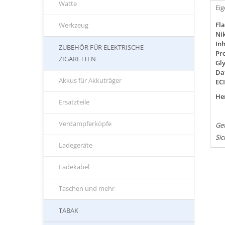
Watte
Ei
Fla
Werkzeug
Nik
Inh
ZUBEHÖR FÜR ELEKTRISCHE
Pro
ZIGARETTEN
Gly
Da
Akkus für Akkuträger
EC
Her
Ersatzteile
Verdampferköpfe
Ge
Si
Ladegeräte
Ladekabel
Taschen und mehr
TABAK