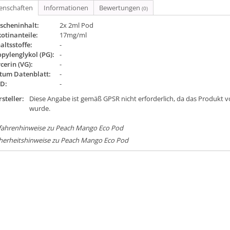
genschaften
Informationen
Bewertungen
(0)
scheninhalt:
2x 2ml Pod
otinanteile:
17mg/ml
altsstoffe:
-
pylenglykol (PG):
-
cerin (VG):
-
tum Datenblatt:
-
ID:
-
steller:
Diese Angabe ist gemäß GPSR nicht erforderlich, da das Produkt v
wurde.
fahrenhinweise zu Peach Mango Eco Pod
cherheitshinweise zu Peach Mango Eco Pod