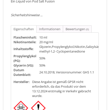
Ein Liquid von Pod Salt Fusion
Sicherheitshinweise ...
Eigenschaften
Informationen
Bewertungen
(0)
Flascheninhalt:
10 ml
Nikotinanteile:
20 mg/ml
Glyzerin,Propylenglykol,Nikotin,Salizylsäure,Malto
Inhaltsstoffe:
methyl-1,2- Cyclopentanedione
Propylenglykol
50%
(PG):
Glycerin (VG):
50%
Datum
24.10.2018, Versionsnummer: GHS 1.1
Datenblatt:
Hersteller:
Diese Angabe ist gemäß GPSR nicht
erforderlich, da das Produkt vor dem
13.12.2024 erstmalig in Verkehr gebracht
wurde.