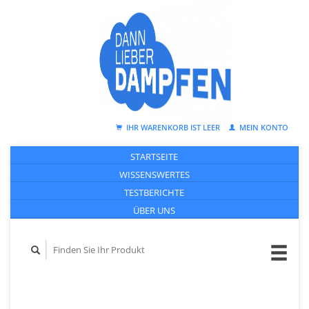
IHR WARENKORB IST LEER
MEIN KONTO
STARTSEITE
WISSENSWERTES
TESTBERICHTE
ÜBER UNS