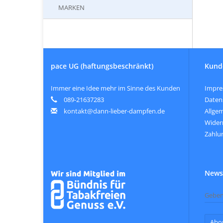
MARKEN
pace UG (haftungsbeschränkt)
Kund
Immer eine Idee mehr im Sinne des Kunden
Impr
089-21637283
Daten
kontakt@dann-lieber-dampfen.de
Allge
Wider
Zahlu
Newsl
Abo