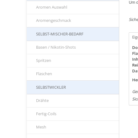
Um d
Aromen Auswahl
Siche
Aromengeschmack
SELBST-MISCHER-BEDARF
Ei
Basen / Nikotin-Shots
Do
Fla
Inh
Spritzen
Rei
Da
Flaschen
Her
SELBSTWICKLER
Gef
Sic
Drähte
Fertig-Coils
Mesh