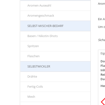
Arom
Aromen Auswahl
Aromengeschmack
Ein 
SELBST-MISCHER-BEDARF
Um d
Basen / Nikotin-Shots
Siche
Spritzen
Ei
Flaschen
Do
Fla
SELBSTWICKLER
Inh
Rei
Drähte
Da
Her
Fertig-Coils
Mesh