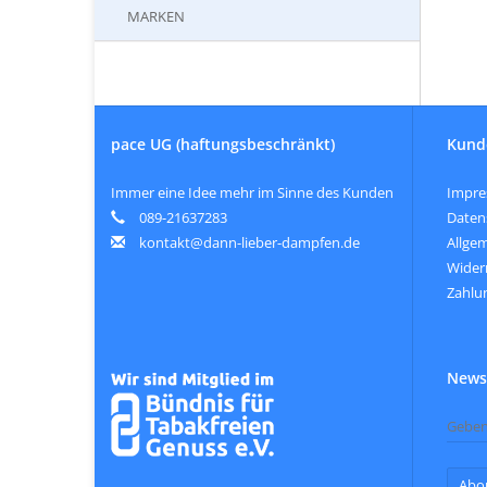
MARKEN
pace UG (haftungsbeschränkt)
Kund
Immer eine Idee mehr im Sinne des Kunden
Impr
089-21637283
Daten
kontakt@dann-lieber-dampfen.de
Allge
Wider
Zahlu
Newsl
Abo