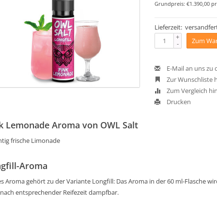
Grundpreis: €1.390,00 pr
Lieferzeit: versandfert
+
Zum War
-
E-Mail an uns zu
Zur Wunschliste 
Zum Vergleich hi
Drucken
k Lemonade Aroma von OWL Salt
htig frische Limonade
gfill-Aroma
s Aroma gehört zu der Variante Longfill: Das Aroma in der 60 ml-Flasche wird 
 nach entsprechender Reifezeit dampfbar.