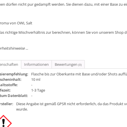
en dürfen nicht pur gedampft werden. Sie dienen dazu, mit einer Base zu e
Aroma von OWL Salt
as richtige Mischverhältnis zur berechnen, können Sie von unserem Shop 
rheitshinweise ...
genschaften
Informationen
Bewertungen
(0)
sierempfehlung:
Flasche bis zur Oberkante mit Base und/oder Shots auffü
scheninhalt:
10 ml
altsstoffe:
-
fezeit:
1-3 Tage
tum Datenblatt:
-
steller:
Diese Angabe ist gemäß GPSR nicht erforderlich, da das Produkt v
wurde.