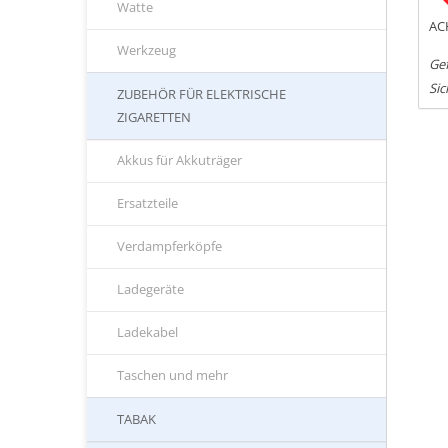
Watte
AC
Werkzeug
Ge
Si
ZUBEHÖR FÜR ELEKTRISCHE
ZIGARETTEN
Akkus für Akkuträger
Ersatzteile
Verdampferköpfe
Ladegeräte
Ladekabel
Taschen und mehr
TABAK