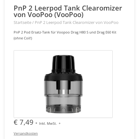
PnP 2 Leerpod Tank Clearomizer
von VooPoo (VooPoo)
Startseite
/
PnP 2 Leerpod Tank Clearomizer von VooPoo
PnP 2 Pod Ersatz-Tank für Voopoo Drag H80 S und Drag E60 Kit
(ohne Coil!)
€ 7,49
*
Inkl. MwSt.
+
Versandkosten