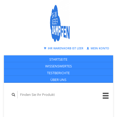
IHR WARENKORB IST LEER
MEIN KONTO
STARTSEITE
WISSENSWERTES
TESTBERICHTE
ÜBER UNS