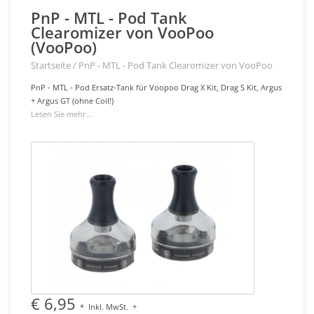
PnP - MTL - Pod Tank
Clearomizer von VooPoo
(VooPoo)
Startseite
/
PnP - MTL - Pod Tank Clearomizer von VooPoo
PnP - MTL - Pod Ersatz-Tank für Voopoo Drag X Kit, Drag S Kit, Argus
+ Argus GT (ohne Coil!)
Lesen Sie mehr...
€ 6,95
*
Inkl. MwSt.
+