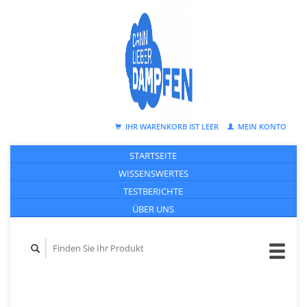
IHR WARENKORB IST LEER
MEIN KONTO
STARTSEITE
WISSENSWERTES
TESTBERICHTE
ÜBER UNS