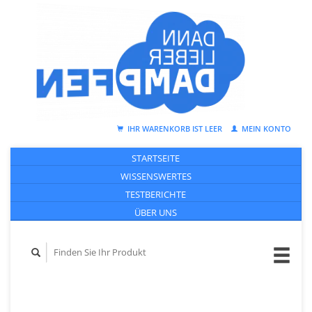
IHR WARENKORB IST LEER
MEIN KONTO
STARTSEITE
WISSENSWERTES
TESTBERICHTE
ÜBER UNS