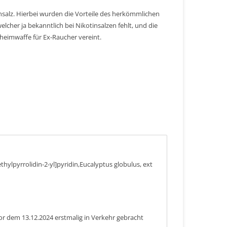
salz. Hierbei wurden die Vorteile des herkömmlichen
lcher ja bekanntlich bei Nikotinsalzen fehlt, und die
heimwaffe für Ex-Raucher vereint.
hylpyrrolidin-2-yl]pyridin,Eucalyptus globulus, ext
or dem 13.12.2024 erstmalig in Verkehr gebracht