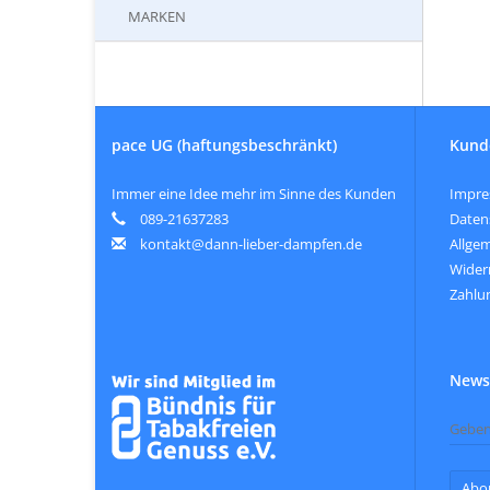
MARKEN
pace UG (haftungsbeschränkt)
Kund
Immer eine Idee mehr im Sinne des Kunden
Impr
089-21637283
Daten
kontakt@dann-lieber-dampfen.de
Allge
Wider
Zahlu
Newsl
Abo