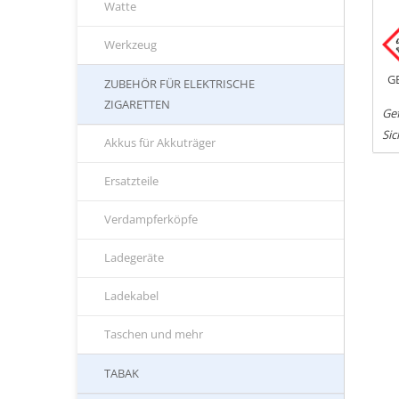
Watte
Werkzeug
G
ZUBEHÖR FÜR ELEKTRISCHE
ZIGARETTEN
Gef
Sic
Akkus für Akkuträger
Ersatzteile
Verdampferköpfe
Ladegeräte
Ladekabel
Taschen und mehr
TABAK