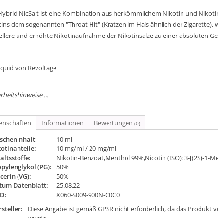
Hybrid NicSalt ist eine Kombination aus herkömmlichem Nikotin und Nikotin
ins dem sogenannten "Throat Hit" (Kratzen im Hals ähnlich der Zigarette), we
ellere und erhöhte Nikotinaufnahme der Nikotinsalze zu einer absoluten Ge
Liquid von Revoltage
rheitshinweise ...
genschaften
Informationen
Bewertungen
(0)
scheninhalt:
10 ml
otinanteile:
10 mg/ml / 20 mg/ml
altsstoffe:
Nikotin-Benzoat,Menthol 99%,Nicotin (ISO); 3-[(2S)-1-Met
pylenglykol (PG):
50%
cerin (VG):
50%
tum Datenblatt:
25.08.22
ID:
X060-S009-900N-C0C0
steller:
Diese Angabe ist gemäß GPSR nicht erforderlich, da das Produkt v