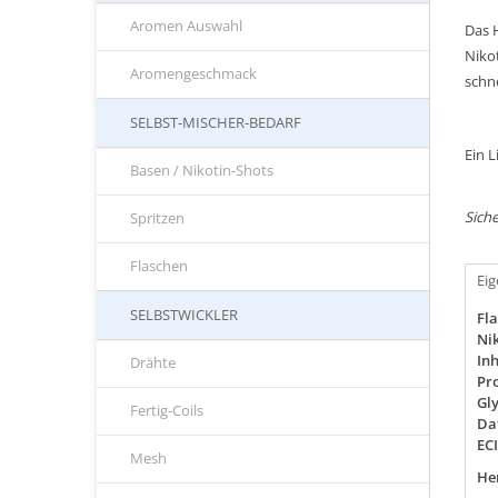
Aromen Auswahl
Das 
Nikot
Aromengeschmack
schn
SELBST-MISCHER-BEDARF
Ein 
Basen / Nikotin-Shots
Siche
Spritzen
Flaschen
Ei
SELBSTWICKLER
Fla
Nik
Inh
Drähte
Pro
Gly
Fertig-Coils
Da
EC
Mesh
Her