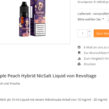
Grundpreis: €1.049,00 pr
Lieferzeit: versandfert
Bitte wählen Sie:
*
+
Zum War
-
E-Mail an uns zu
Zur Wunschliste 
Zum Vergleich hi
Drucken
ple Peach Hybrid NicSalt Liquid von Revoltage
ich mit Frische
tlich als 10 ml Liquid mit einem Nikotinsalz-Anteil von 10 mg/ml - 20 mg/ml.