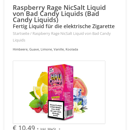
Raspberry Rage NicSalt Liquid
von Bad Candy Liquids (Bad
Candy Liquids)
Fertig Liquid für die elektrische Zigarette
Startseite
/
Raspberry Rage NicSalt Liquid von Bad Candy
Liquids
Himbeere, Guave, Limone, Vanille, Koolada
€ 10,49
*
Inkl. MwSt.
+