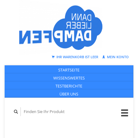
IHR WARENKORB IST LEER
MEIN KONTO
STARTSEITE
WISSENSWERTES
TESTBERICHTE
ÜBER UNS