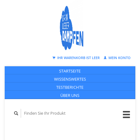
IHR WARENKORB IST LEER
MEIN KONTO
STARTSEITE
WISSENSWERTES
TESTBERICHTE
ÜBER UNS