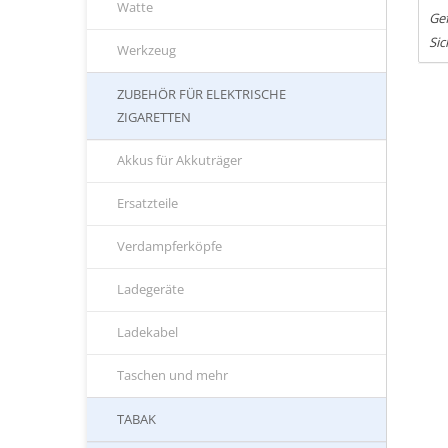
Watte
Ge
Sic
Werkzeug
ZUBEHÖR FÜR ELEKTRISCHE
ZIGARETTEN
Akkus für Akkuträger
Ersatzteile
Verdampferköpfe
Ladegeräte
Ladekabel
Taschen und mehr
TABAK