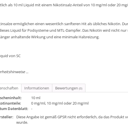
tlich als 10 ml Liquid mit einem Nikotinsalz-Anteil von 10 mg/ml oder 20 mg/
tinsalze ermöglichen einen wesentlich sanfteren Hit als übliches Nikotin. D
 dieses Liquid für Podsysteme und MTL-Dampfer. Das Nikotin wird nicht nu
 länger anhaltende Wirkung und eine minimale Halsreizung.
iquid von SC
rheitshinweise ...
genschaften
Informationen
Bewertungen
(0)
scheninhalt:
10 ml
otinanteile:
0 mg/ml, 10 mg/ml oder 20 mg/ml
tum Datenblatt:
-
steller:
Diese Angabe ist gemäß GPSR nicht erforderlich, da das Produkt v
wurde.