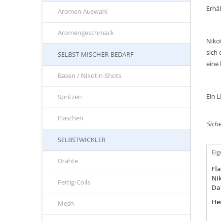
Erhäl
Aromen Auswahl
Aromengeschmack
Niko
sich
SELBST-MISCHER-BEDARF
eine
Basen / Nikotin-Shots
Ein L
Spritzen
Flaschen
Siche
SELBSTWICKLER
Ei
Drähte
Fla
Nik
Fertig-Coils
Da
Her
Mesh