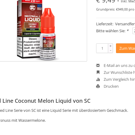
*
Inkl. MwS
Grundpreis: €949,00 pro 
Lieferzeit: Versandfert
Bitte wählen Sie:
*
+
Zum War
-
E-Mail an uns zu
Zur Wunschliste 
Zum Vergleich hi
Drucken
 Line Coconut Melon Liquid von SC
ed Line Serie von SC ist eine Liquid Serie mit überdosiertem Geschmack.
snuss mit Wassermelone.