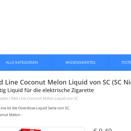
ALLE KATEGORIEN
WISSENSWERTES
TEST
d Line Coconut Melon Liquid von SC (SC Nic
tig Liquid für die elektrische Zigarette
seite
/
Red Line Coconut Melon Liquid von SC
ine ist die Overdose-Liquid Serie von SC.
conut Melon -
€ 9,49