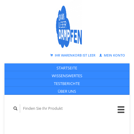
IHR WARENKORB IST LEER
MEIN KONTO
STARTSEITE
WISSENSWERTES
TESTBERICHTE
ÜBER UNS