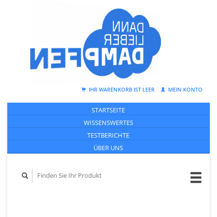
IHR WARENKORB IST LEER
MEIN KONTO
STARTSEITE
WISSENSWERTES
TESTBERICHTE
ÜBER UNS