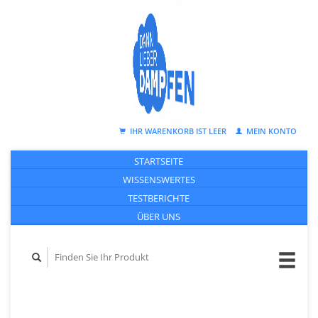
IHR WARENKORB IST LEER
MEIN KONTO
STARTSEITE
WISSENSWERTES
TESTBERICHTE
ÜBER UNS