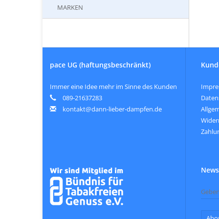
MARKEN
pace UG (haftungsbeschränkt)
Kund
Immer eine Idee mehr im Sinne des Kunden
Impr
089-21637283
Daten
kontakt@dann-lieber-dampfen.de
Allge
Wider
Zahlu
Newsl
Abo