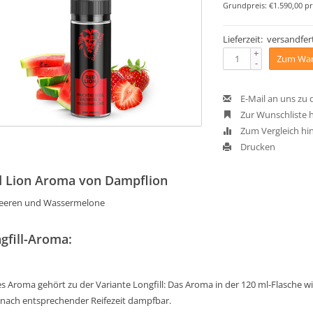
Grundpreis: €1.590,00 pr
Lieferzeit: versandfert
+
Zum War
-
E-Mail an uns zu
Zur Wunschliste 
Zum Vergleich hi
Drucken
 Lion Aroma von Dampflion
eeren und Wassermelone
gfill-Aroma:
s Aroma gehört zu der Variante Longfill: Das Aroma in der 120 ml-Flasche wird
 nach entsprechender Reifezeit dampfbar.