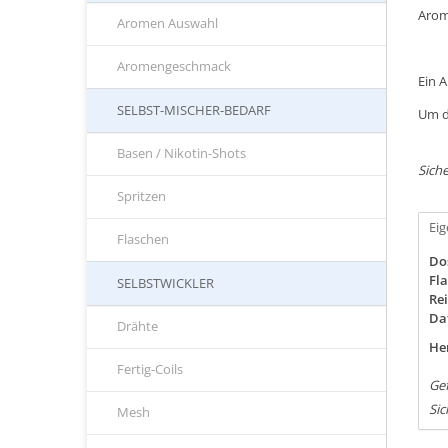
Arom
Aromen Auswahl
Aromengeschmack
Ein 
SELBST-MISCHER-BEDARF
Um d
Basen / Nikotin-Shots
Siche
Spritzen
Ei
Flaschen
Do
Fla
SELBSTWICKLER
Rei
Da
Drähte
Her
Fertig-Coils
Ge
Sic
Mesh