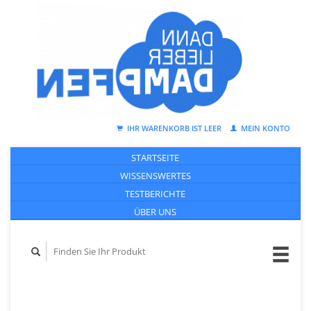
IHR WARENKORB IST LEER
MEIN KONTO
STARTSEITE
WISSENSWERTES
TESTBERICHTE
ÜBER UNS