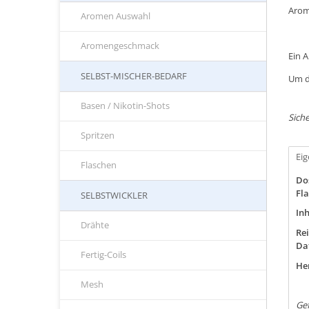
Arom
Aromen Auswahl
Aromengeschmack
Ein 
SELBST-MISCHER-BEDARF
Um d
Basen / Nikotin-Shots
Siche
Spritzen
Ei
Flaschen
Do
Fla
SELBSTWICKLER
Inh
Drähte
Rei
Da
Fertig-Coils
Her
Mesh
Gef