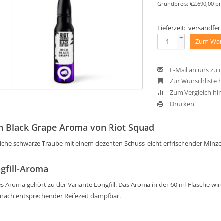
Grundpreis: €2.690,00 pr
Lieferzeit: versandfert
+
Zum War
-
E-Mail an uns zu
Zur Wunschliste 
Zum Vergleich hi
Drucken
h Black Grape Aroma von Riot Squad
liche schwarze Traube mit einem dezenten Schuss leicht erfrischender Minze
gfill-Aroma
s Aroma gehört zu der Variante Longfill: Das Aroma in der 60 ml-Flasche wird 
 nach entsprechender Reifezeit dampfbar.