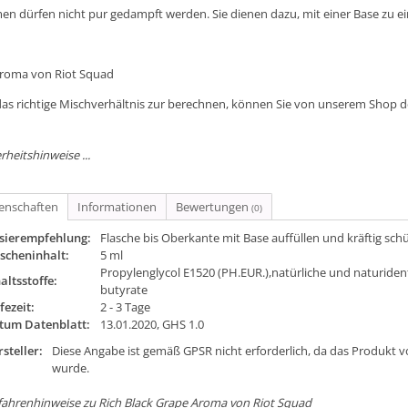
en dürfen nicht pur gedampft werden. Sie dienen dazu, mit einer Base zu e
Aroma von Riot Squad
as richtige Mischverhältnis zur berechnen, können Sie von unserem Shop 
rheitshinweise ...
genschaften
Informationen
Bewertungen
(0)
sierempfehlung:
Flasche bis Oberkante mit Base auffüllen und kräftig sch
scheninhalt:
5 ml
Propylenglycol E1520 (PH.EUR.),natürliche und naturiden
altsstoffe:
butyrate
fezeit:
2 - 3 Tage
tum Datenblatt:
13.01.2020, GHS 1.0
steller:
Diese Angabe ist gemäß GPSR nicht erforderlich, da das Produkt v
wurde.
ahrenhinweise zu Rich Black Grape Aroma von Riot Squad