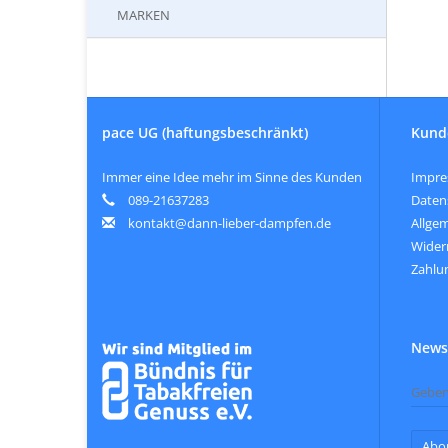
MARKEN
pace UG (haftungsbeschränkt)
Kund
Immer eine Idee mehr im Sinne des Kunden
Impr
089-21637283
Daten
kontakt@dann-lieber-dampfen.de
Allge
Wider
Zahlu
Newsl
Abo