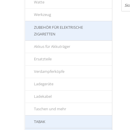
Watte
Sic
Werkzeug
ZUBEHÖR FÜR ELEKTRISCHE
ZIGARETTEN
Akkus für Akkuträger
Ersatzteile
Verdampferköpfe
Ladegeräte
Ladekabel
Taschen und mehr
TABAK