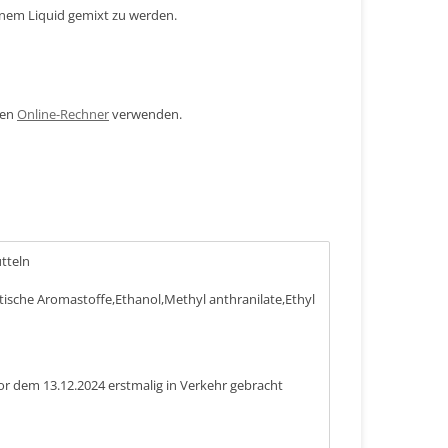
inem Liquid gemixt zu werden.
den
Online-Rechner
verwenden.
ütteln
tische Aromastoffe,Ethanol,Methyl anthranilate,Ethyl
or dem 13.12.2024 erstmalig in Verkehr gebracht