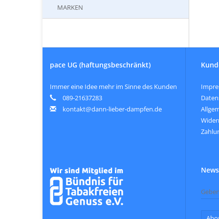
MARKEN
pace UG (haftungsbeschränkt)
Kund
Immer eine Idee mehr im Sinne des Kunden
Impr
089-21637283
Daten
kontakt@dann-lieber-dampfen.de
Allge
Wider
Zahlu
Newsl
Abo