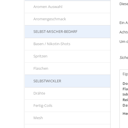
Dies
Aromen Auswahl
Aromengeschmack
Ein 
SELBST-MISCHER-BEDARF
Acht
Um d
Basen / Nikotin-Shots
Spritzen
Siche
Flaschen
Ei
SELBSTWICKLER
Do
Fla
Drähte
Inh
Rei
Da
Fertig-Coils
Her
Mesh