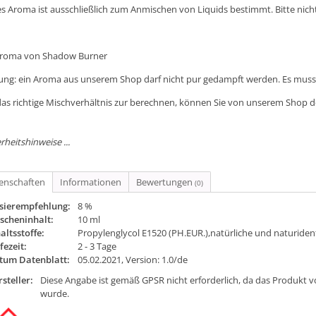
es Aroma ist ausschließlich zum Anmischen von Liquids bestimmt. Bitte nic
Aroma von Shadow Burner
ung: ein Aroma aus unserem Shop darf nicht pur gedampft werden. Es muss 
as richtige Mischverhältnis zur berechnen, können Sie von unserem Shop 
rheitshinweise ...
genschaften
Informationen
Bewertungen
(0)
sierempfehlung:
8 %
scheninhalt:
10 ml
altsstoffe:
Propylenglycol E1520 (PH.EUR.),natürliche und naturide
fezeit:
2 - 3 Tage
tum Datenblatt:
05.02.2021, Version: 1.0/de
steller:
Diese Angabe ist gemäß GPSR nicht erforderlich, da das Produkt v
wurde.