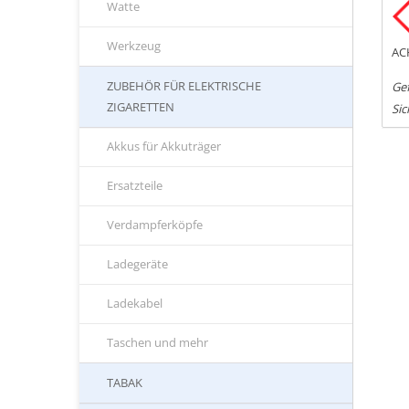
Watte
Werkzeug
AC
ZUBEHÖR FÜR ELEKTRISCHE
Gef
ZIGARETTEN
Sic
Akkus für Akkuträger
Ersatzteile
Verdampferköpfe
Ladegeräte
Ladekabel
Taschen und mehr
TABAK