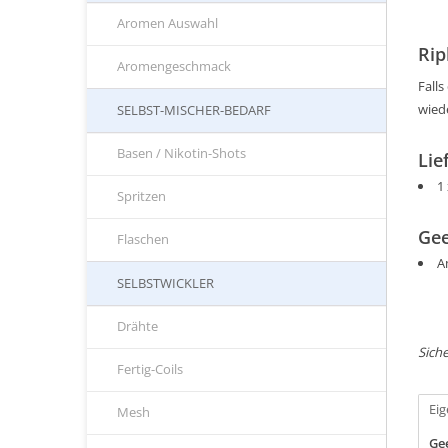
Aromen Auswahl
Rip
Aromengeschmack
Fall
wied
SELBST-MISCHER-BEDARF
Basen / Nikotin-Shots
Lie
1
Spritzen
Gee
Flaschen
A
SELBSTWICKLER
Drähte
Siche
Fertig-Coils
Ei
Mesh
Gee