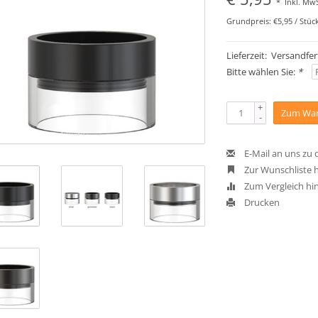
*
Inkl. MwS
Grundpreis: €5,95 / Stüc
Lieferzeit: Versandfer
Bitte wählen Sie:
*
+
Zum War
-
E-Mail an uns zu
Zur Wunschliste 
Zum Vergleich hi
Drucken