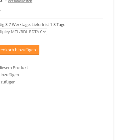
t.
+
Versandkosten
k
tig 3-7 Werktage, Lieferfrist 1-3 Tage
enkorb hinzufügen
 diesem Produkt
hinzufügen
nzufügen