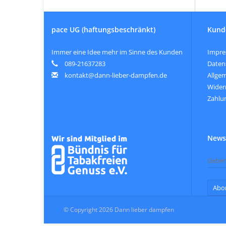
pace UG (haftungsbeschränkt)
Kund
Immer eine Idee mehr im Sinne des Kunden
Impr
089-21637283
Daten
kontakt@dann-lieber-dampfen.de
Allge
Wider
Zahlu
Newsl
Abo
© Copyright 2026 Dann lieber dampfen