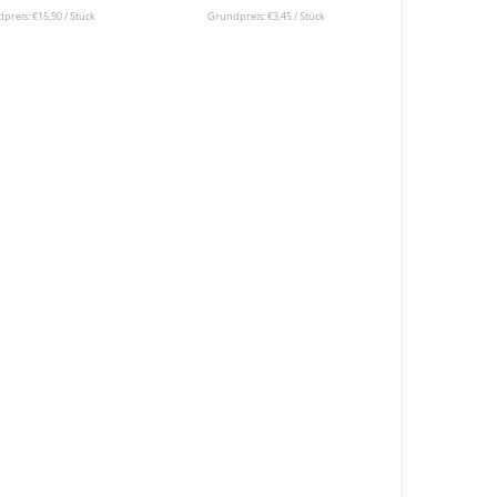
preis: €15,90 / Stück
Grundpreis: €3,45 / Stück