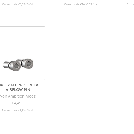
Grundpreis: €8,95 / Stück
Grundpreis: €14,90 / Stück
Grund
IPLEY MTL/RDL RDTA
AIRFLOW PIN
von Ambition Mods
€4,45
*
Grundpreis: €4,45 / Stück